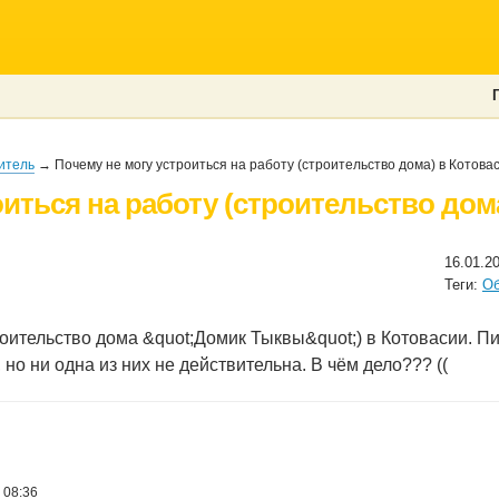
итель
→ Почему не могу устроиться на работу (строительство дома) в Котова
оиться на работу (строительство дом
16.01.2
Теги:
Об
роительство дома &quot;Домик Тыквы&quot;) в Котовасии. П
но ни одна из них не действительна. В чём дело??? ((
 08:36