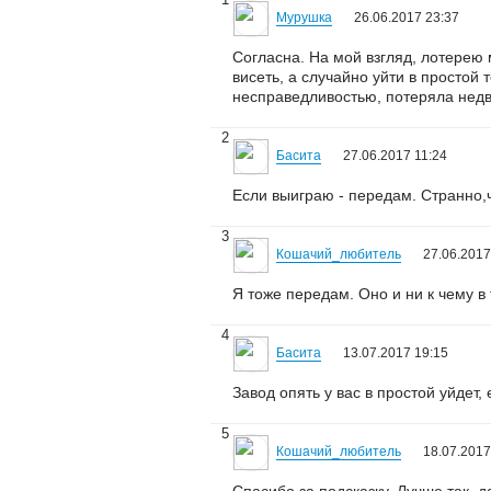
Мурушка
26.06.2017 23:37
Согласна. На мой взгляд, лотерею
висеть, а случайно уйти в простой 
несправедливостью, потеряла недви
2
Басита
27.06.2017 11:24
Если выиграю - передам. Странно,
3
Кошачий_любитель
27.06.2017
Я тоже передам. Оно и ни к чему в
4
Басита
13.07.2017 19:15
Завод опять у вас в простой уйдет,
5
Кошачий_любитель
18.07.2017