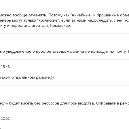
 можно вообще отменять. Потому как "ничейные" и брошенные объе
теперь могут только "хозяйские", если за ними недоследить. Ленч то
гу и перестала играть. :( Некрасиво.
что уведомление о простое завода/магазина не приходит на почту.
 15:46
 таком отдаленном районе.))
 если будет висеть без ресурсов для производства. Отправьте в ремо
 12:52