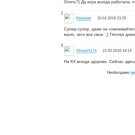
Опять?) Да игра всегда работала, п
2
Мурушка
20.02.2016 23:25
Супер-супер, даже не сомневайтесь
мало, зато все свои. ;) Тёплая до
3
Лёнка35174
21.02.2016 19:14
На КХ всегда здорово. Сейчас здес
Необходимо
ав