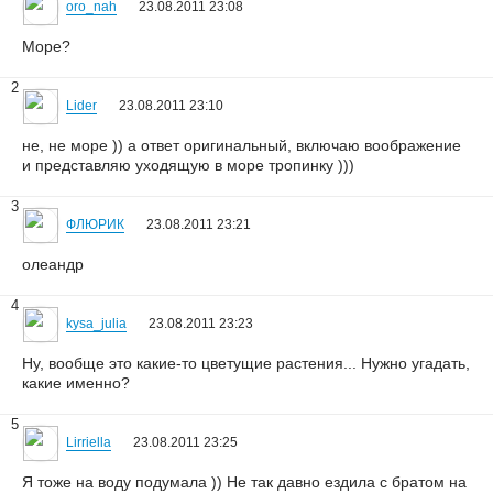
oro_nah
23.08.2011 23:08
Море?
2
Lider
23.08.2011 23:10
не, не море )) а ответ оригинальный, включаю воображение
и представляю уходящую в море тропинку )))
3
ФЛЮРИК
23.08.2011 23:21
олеандр
4
kysa_julia
23.08.2011 23:23
Ну, вообще это какие-то цветущие растения... Нужно угадать,
какие именно?
5
Lirriella
23.08.2011 23:25
Я тоже на воду подумала )) Не так давно ездила с братом на