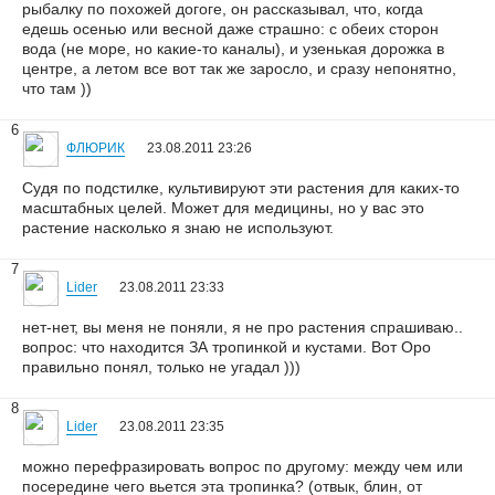
рыбалку по похожей догоге, он рассказывал, что, когда
едешь осенью или весной даже страшно: с обеих сторон
вода (не море, но какие-то каналы), и узенькая дорожка в
центре, а летом все вот так же заросло, и сразу непонятно,
что там ))
6
ФЛЮРИК
23.08.2011 23:26
Судя по подстилке, культивируют эти растения для каких-то
масштабных целей. Может для медицины, но у вас это
растение насколько я знаю не используют.
7
Lider
23.08.2011 23:33
нет-нет, вы меня не поняли, я не про растения спрашиваю..
вопрос: что находится ЗА тропинкой и кустами. Вот Оро
правильно понял, только не угадал )))
8
Lider
23.08.2011 23:35
можно перефразировать вопрос по другому: между чем или
посередине чего вьется эта тропинка? (отвык, блин, от