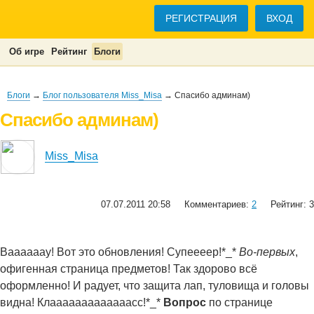
РЕГИСТРАЦИЯ
ВХОД
Об игре
Рейтинг
Блоги
Блоги
→
Блог пользователя Miss_Misa
→ Спасибо админам)
Спасибо админам)
Miss_Misa
07.07.2011 20:58
Комментариев:
2
Рейтинг: 3
Ваааааау! Вот это обновления! Супеееер!*_*
Во-первых
,
офигенная страница предметов! Так здорово всё
оформленно! И радует, что защита лап, туловища и головы
видна! Клааааааааааааасс!*_*
Вопрос
по странице