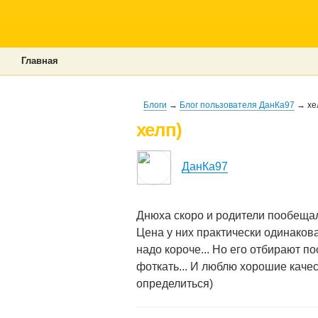
Главная
Блоги
→
Блог пользователя ДанКа97
→ хе
хелп)
ДанКа97
Днюха скоро и родители пообещали
Цена у них практически одинаковая
надо короче... Но его отбирают пос
фоткать... И люблю хорошие качес
определиться)