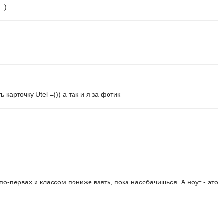
 :)
 карточку Utel =))) а так и я за фотик
по-первах и классом пониже взять, пока насобачишься. А ноут - эт