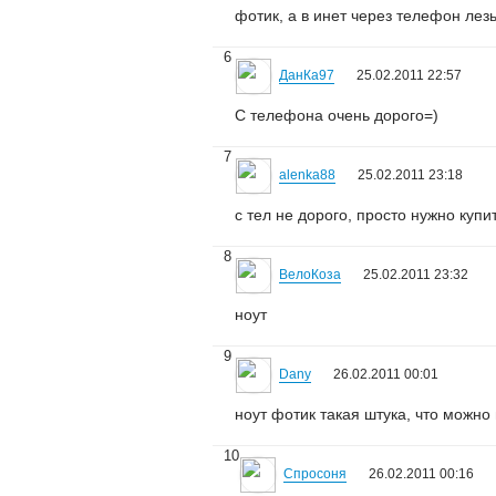
фотик, а в инет через телефон лезь
6
ДанКа97
25.02.2011 22:57
С телефона очень дорого=)
7
alenka88
25.02.2011 23:18
с тел не дорого, просто нужно купить
8
ВелоКоза
25.02.2011 23:32
ноут
9
Dany
26.02.2011 00:01
ноут фотик такая штука, что можно 
10
Спросоня
26.02.2011 00:16