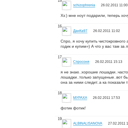
15
schizophrenia
26.02.2011 11:00
Хз:) мне ноут подарили, теперь хоч
16
ДанКа97
26.02.2011 11:02
Спро, я хочу купить чистокровного 
годик и купим=) А что у вас там за
17
Спросоня
26.02.2011 15:13
я не знаю..хорошие лошадки..част
лошадки..только запущеные..вот бы
она за ними следит..а ка показали т
18
МУРАХА
26.02.2011 17:53
фотик фотик!
19
ALBINALISANOVA
27.02.2011 