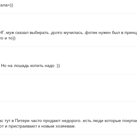
рала=))
 НГ..муж сказал выбирать..долго мучилась..фотик нужен был в принц
о и то))
) Но на лошадь копить надо :))
 тут в Питере часто продают недорого..есть люди которые покупа
ают и пристраивают к новым хозяевам.