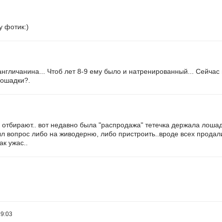
у фотик:)
англичанина... Чтоб лет 8-9 ему было и натренированный... Сейчас
 лошадки?.
о отбирают.. вот недавно была "распродажа" тетечка держала лоша
л вопрос либо на живодерню, либо пристроить..вроде всех продали
ак ужас..
19:03