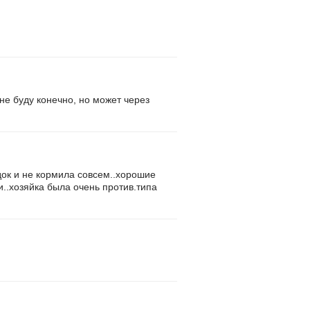
 не буду конечно, но может через
док и не кормила совсем..хорошие
..хозяйка была очень против.типа