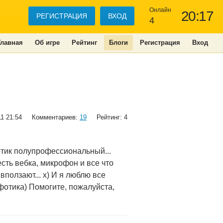
Онлайн
20:17
РЕГИСТРАЦИЯ
ВХОД
4
Главная
Об игре
Рейтинг
Блоги
Регистрация
Вход
11 21:54
Комментариев:
19
Рейтинг: 4
отик полупрофессиональный...
есть вебка, микрофон и все что
 вползают... х) И я люблю все
фотика) Помогите, пожалуйста,