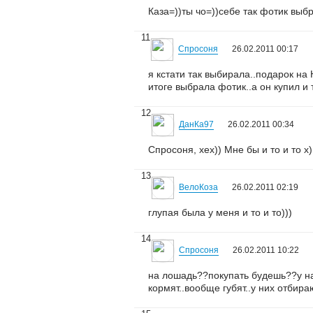
Каза=))ты чо=))себе так фотик выб
11
Спросоня
26.02.2011 00:17
я кстати так выбирала..подарок на
итоге выбрала фотик..а он купил и т
12
ДанКа97
26.02.2011 00:34
Спросоня, хех)) Мне бы и то и то х
13
ВелоКоза
26.02.2011 02:19
глупая была у меня и то и то)))
14
Спросоня
26.02.2011 10:22
на лошадь??покупать будешь??у нас
кормят..вообще губят..у них отбир