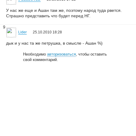
У нас же еще и Ашан там же, поэтому народ туда рвется.
Страшно представить что будет перед НГ.
9
Lider
25.10.2010 18:28
дык и у нас та же петрушка, в смысле - Ашан %)
Необходимо
авторизоваться
, чтобы оставить
свой комментарий.
© 2006—2026
Creogen! Media Laboratory
. Также выражаем
благодарность
всем
, кто принимал участие в поддержке и развитии
проекта.