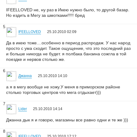
IFEELLOVED не, ну раз в Икею нужно было, то другой базар.
Но ездить в Мегу за шмотками!!!!! бред
5
IFEELLOVED
25.10.2010 02:09
Да в икею тоже....особенно в период распродаж. У нас народ
просто с ума сходит. Такое ощущение, что это последний раз
и больше никогда не будет. я полбака банзина сожгла в той
поездке и нервов столько же.
6
Джанна
25.10.2010 14:10
а я в мегу вообще не хожу.У меня в приморском районе
столько торговых центров что мега отдыхает)))
7
Lider
25.10.2010 14:14
Джанна дык я и говорю, магазины все равно одни и те же )))
8
IFEELLOVED
25.10.2010 17:12