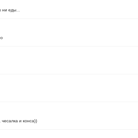
 ни еды...
Оо
 чесалка и конса))