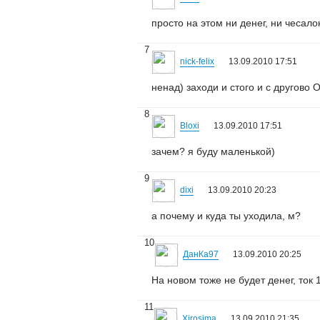
просто на этом ни денег, ни чесалок
7
nick-felix
13.09.2010 17:51
ненад) заходи и стого и с другово 
8
Bloxi
13.09.2010 17:51
зачем? я буду маленькой)
9
dixi
13.09.2010 20:23
а почему и куда ты уходила, м?
10
ДанКа97
13.09.2010 20:25
На новом тоже не будет денег, ток 1
11
Xirosima
13.09.2010 21:35