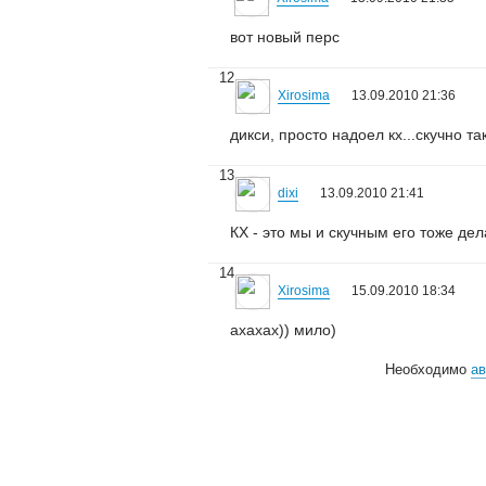
вот новый перс
12
Xirosima
13.09.2010 21:36
дикси, просто надоел кх...скучно та
13
dixi
13.09.2010 21:41
КХ - это мы и скучным его тоже де
14
Xirosima
15.09.2010 18:34
ахахах)) мило)
Необходимо
ав