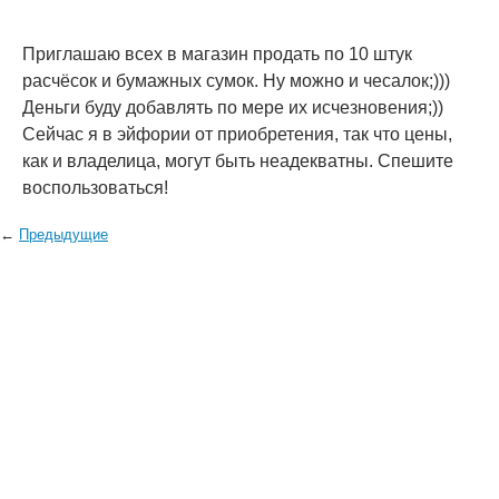
Приглашаю всех в магазин продать по 10 штук
расчёсок и бумажных сумок. Ну можно и чесалок;)))
Деньги буду добавлять по мере их исчезновения;))
Сейчас я в эйфории от приобретения, так что цены,
как и владелица, могут быть неадекватны. Спешите
воспользоваться!
←
Предыдущие
© 2006—2026
Creogen! Media Laboratory
. Также выражаем
благодарность
всем
, кто принимал участие в поддержке и развитии
проекта.