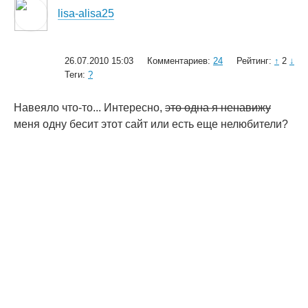
lisa-alisa25
26.07.2010 15:03
Комментариев:
24
Рейтинг:
↑
2
↓
Теги:
?
Навеяло что-то... Интересно,
это одна я ненавижу
меня одну бесит этот сайт или есть еще нелюбители?
© 2006—2026
Creogen! Media Laboratory
. Также выражаем
благодарность
всем
, кто принимал участие в поддержке и развитии
проекта.