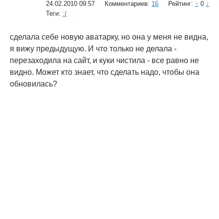
24.02.2010 09:57
Комментариев:
16
Рейтинг:
↑
0
↓
Теги:
:(
сделала себе новую аватарку, но она у меня не видна,
я вижу предыдущую. И что только не делала -
перезаходила на сайт, и куки чистила - все равно не
видно. Может кто знает, что сделать надо, чтобы она
обновилась?
© 2006—2026
Creogen! Media Laboratory
. Также выражаем
благодарность
всем
, кто принимал участие в поддержке и развитии
проекта.