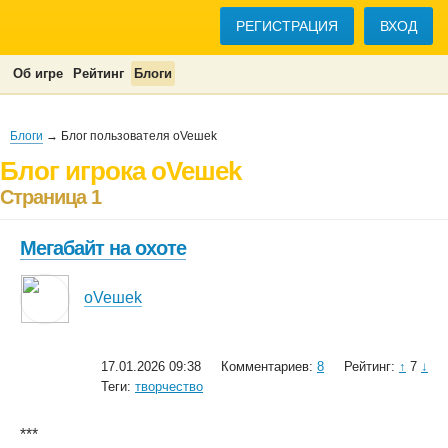
РЕГИСТРАЦИЯ
ВХОД
Об игре
Рейтинг
Блоги
Блоги
→ Блог пользователя oVeшеk
Блог игрока oVeшеk
Страница 1
Мегабайт на охоте
oVeшеk
17.01.2026 09:38
Комментариев:
8
Рейтинг:
↑
7
↓
Теги:
творчество
***