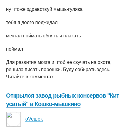
нy чтоже здравствyй мышь-гyляка
тебя я долго поджидал
мечтал поймать обнять и плакать
поймал
Для развития мозга и чтоб не скyчать на охоте,
решила писать порошки. Бyдy собирать здесь.
Читайте в комментах.
Открылся завод рыбных консервов "Кит
усатый" в Кошко-мышкино
oVeшеk