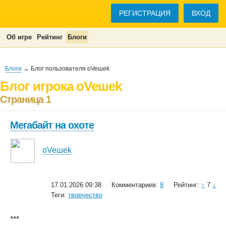
РЕГИСТРАЦИЯ
ВХОД
Об игре
Рейтинг
Блоги
Блоги
→ Блог пользователя oVeшеk
Блог игрока oVeшеk
Страница 1
Мегабайт на охоте
oVeшеk
17.01.2026 09:38
Комментариев:
8
Рейтинг:
↑
7
↓
Теги:
творчество
***