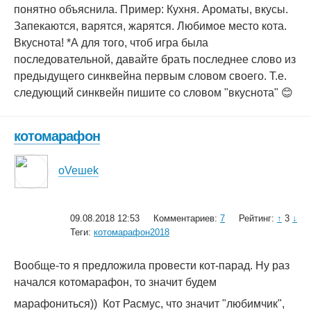
понятно объяснила. Пример: Кухня. Ароматы, вкусы.
Запекаются, варятся, жарятся. Любимое место кота.
Вкуснота! *А для того, чтоб игра была
последовательной, давайте брать последнее слово из
предыдущего синквейна первым словом своего. Т.е.
следующий синквейн пишите со словом "вкуснота" 😊
котомарафон
oVeшеk
09.08.2018 12:53
Комментариев:
7
Рейтинг:
↑
3
↓
Теги:
котомарафон2018
Вообще-то я предложила провести кот-парад. Ну раз
начался котомарафон, то значит будем
марафониться))
Кот Расмус, что значит "любимчик",