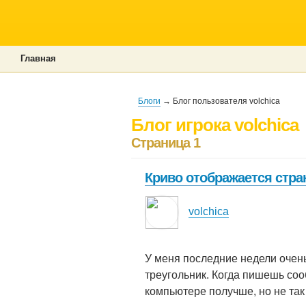
Главная
Блоги
→ Блог пользователя volchica
Блог игрока volchica
Страница 1
Криво отображается стра
volchica
У меня последние недели очен
треугольник. Когда пишешь соо
компьютере получше, но​ не так