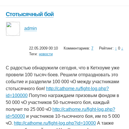
Стотысячный бой
admin
22.05.2009 00:10
Комментариев:
7
Рейтинг:
↑
0
↓
Теги:
новости
С радостью обнаружили сегодня, что в Кетхоуме уже
провели 100 тысяч боев. Решили отпраздновать это
событие и разделили 100 000 чО между участниками
стотысячного боя!
http://cathome.ru/fight-log.php?
id=100000
Попутно награждаем призовым фондом в
50 000 чО участников 50-тысячного боя, каждый
получит по 25 000 чО
http://cathome.ru/fight-log.php?
id=50000
и участников 10-тысячного боя, им по 5 000
чО.
http://cathome.ru/fight-log.php?id=10000
А также