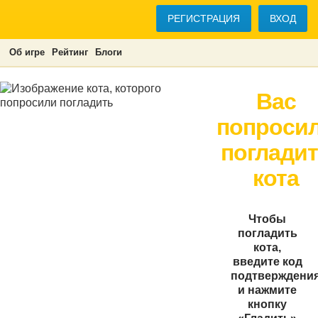
РЕГИСТРАЦИЯ
ВХОД
Об игре
Рейтинг
Блоги
Вас
попроси
поглади
кота
Чтобы
погладить
кота,
введите код
подтверждени
и нажмите
кнопку