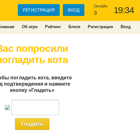
Онлайн
19:34
РЕГИСТРАЦИЯ
ВХОД
3
Главная
Об игре
Рейтинг
Блоги
Регистрация
Вход
Вас попросили
погладить кота
обы погладить кота, введите
д подтверждения и нажмите
кнопку «Гладить»