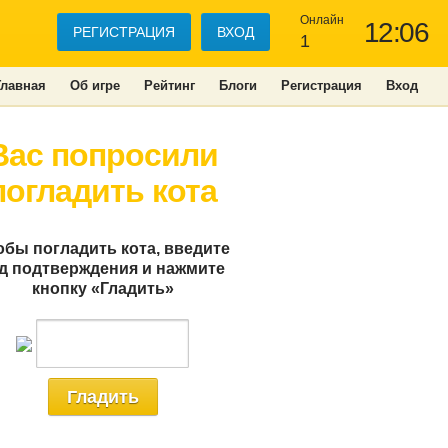
Онлайн
12:06
РЕГИСТРАЦИЯ
ВХОД
1
Главная
Об игре
Рейтинг
Блоги
Регистрация
Вход
Вас попросили
погладить кота
обы погладить кота, введите
д подтверждения и нажмите
кнопку «Гладить»