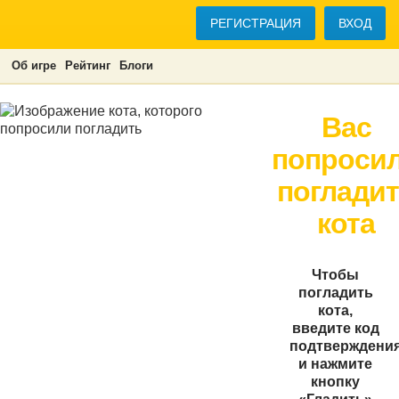
РЕГИСТРАЦИЯ
ВХОД
Об игре
Рейтинг
Блоги
Вас
попроси
поглади
кота
Чтобы
погладить
кота,
введите код
подтверждени
и нажмите
кнопку