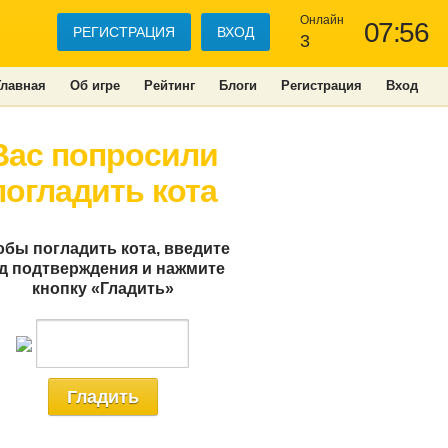
Онлайн
07:56
РЕГИСТРАЦИЯ
ВХОД
3
Главная
Об игре
Рейтинг
Блоги
Регистрация
Вход
Вас попросили
погладить кота
обы погладить кота, введите
д подтверждения и нажмите
кнопку «Гладить»