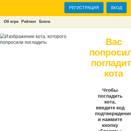
РЕГИСТРАЦИЯ
ВХОД
Об игре
Рейтинг
Блоги
Вас
попроси
поглади
кота
Чтобы
погладить
кота,
введите код
подтверждени
и нажмите
кнопку