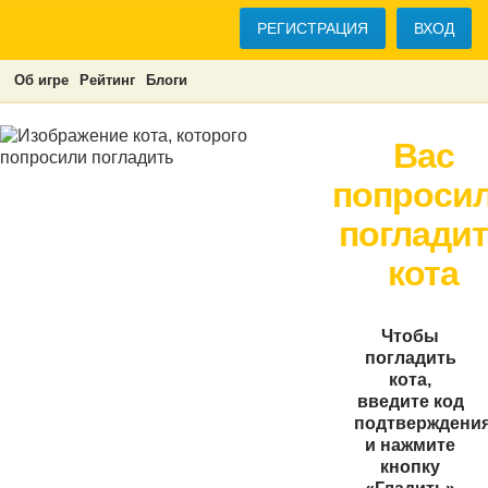
РЕГИСТРАЦИЯ
ВХОД
Об игре
Рейтинг
Блоги
Вас
попроси
поглади
кота
Чтобы
погладить
кота,
введите код
подтверждени
и нажмите
кнопку