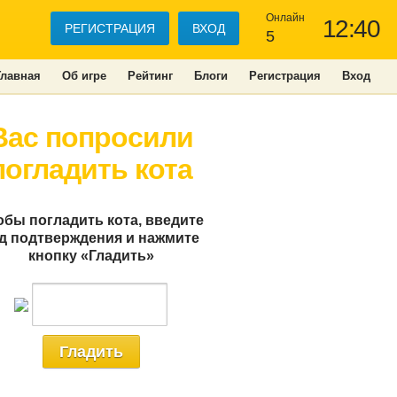
Онлайн
12:40
РЕГИСТРАЦИЯ
ВХОД
5
Главная
Об игре
Рейтинг
Блоги
Регистрация
Вход
Вас попросили
погладить кота
обы погладить кота, введите
д подтверждения и нажмите
кнопку «Гладить»