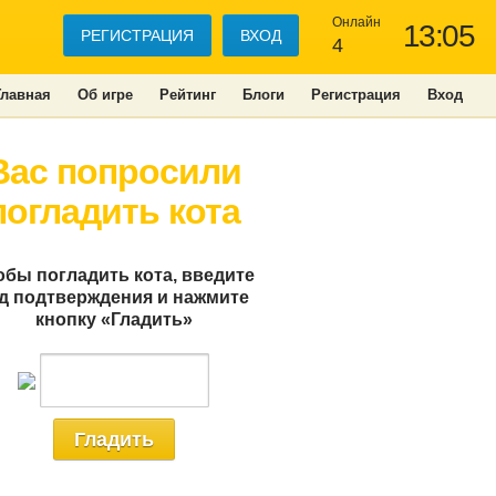
Онлайн
13:05
РЕГИСТРАЦИЯ
ВХОД
4
Главная
Об игре
Рейтинг
Блоги
Регистрация
Вход
Вас попросили
погладить кота
обы погладить кота, введите
д подтверждения и нажмите
кнопку «Гладить»