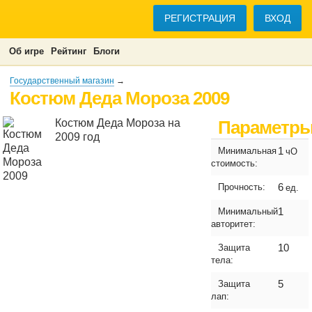
РЕГИСТРАЦИЯ
ВХОД
Об игре
Рейтинг
Блоги
Государственный магазин
→
Костюм Деда Мороза 2009
Костюм Деда Мороза на
Параметр
2009 год
1
Минимальная
чО
стоимость:
6
Прочность:
ед.
1
Минимальный
авторитет:
10
Защита
тела:
5
Защита
лап: