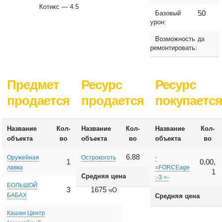
Котикс — 4.5
50
Базовый
урон:
Возможность
да
ремонтировать:
Предмет
Ресурс
Ресурс
продается
продается
покупаетс
Название
Кол-
Название
Кол-
Название
Кол-
Цена
Цена
объекта
во
объекта
во
объекта
во
6.88
1600
чО
Оружейная
Острокоготь
-
1
1675
0.00,
чО
лавка
=FORCEage
1
1600
Средняя цена
чО
:-3 =-
БОЛЬШОЙ
3
1675
чО
БАБАХ
Средняя цена
Кашан Центр