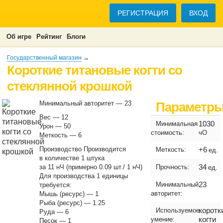
РЕГИСТРАЦИЯ
ВХОД
Об игре
Рейтинг
Блоги
Государственный магазин
→
Короткие титановые когти со
стеклянной крошкой
Минимальный авторитет — 23
Параметр
Вес — 12
1030
Минимальная
Урон — 50
стоимость:
чО
Меткость — 6
Производство Производится
+6
Меткость:
ед.
в количестве 1 штука
34
за 11 нЧ (примерно 0.09 шт./ 1 нЧ)
Прочность:
ед.
Для производства 1 единицы
23
Минимальный
требуется:
авторитет:
Мышь (ресурс) — 1
Рыба (ресурс) — 1.25
коротк
Используемое
Руда — 6
когти
умение:
Песок — 1