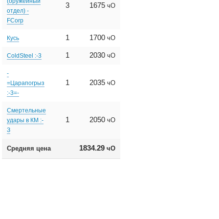
(оружейный
3
1675
чО
отдел) -
FCorp
1
1700
чО
Кусь
1
2030
чО
ColdSteel :-3
-
1
2035
чО
=Царапогрыз
:-3=-
Смертельные
1
2050
чО
удары в КМ :-
З
1834.29
Средняя цена
чО