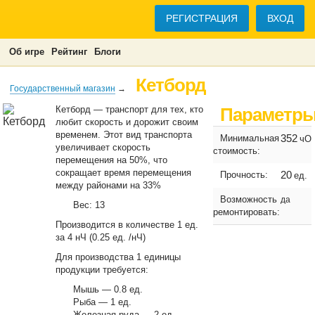
РЕГИСТРАЦИЯ
ВХОД
Об игре
Рейтинг
Блоги
Кетборд
Государственный магазин
→
Кетборд — транспорт для тех, кто
Параметр
любит скорость и дорожит своим
временем. Этот вид транспорта
352
Минимальная
чО
увеличивает скорость
стоимость:
перемещения на 50%, что
сокращает время перемещения
20
Прочность:
ед.
между районами на 33%
Возможность
да
Вес: 13
ремонтировать:
Производится в количестве 1 ед.
за 4 нЧ (0.25 ед. /нЧ)
Для производства 1 единицы
продукции требуется:
Мышь — 0.8 ед.
Рыба — 1 ед.
Железная руда — 2 ед.