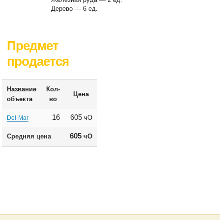
Дерево — 6 ед.
Предмет
продается
Название
Кол-
Цена
объекта
во
16
605
чО
Del-Mar
605
Средняя цена
чО