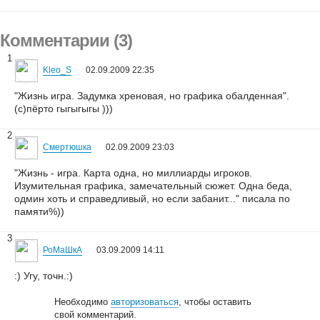
Комментарии (3)
1
Kleo_S
02.09.2009 22:35
"Жизнь игра. Задумка хреновая, но графика обалденная".
(с)пёрто гыгыгыгы )))
2
Смертюшка
02.09.2009 23:03
"Жизнь - игра. Карта одна, но миллиарды игроков.
Изумительная графика, замечательный сюжет. Одна беда,
одмин хоть и справедливый, но если забанит..." писала по
памяти%))
3
РоМаШкA
03.09.2009 14:11
:) Угу, точн.:)
Необходимо
авторизоваться
, чтобы оставить
свой комментарий.