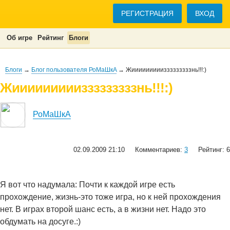
РЕГИСТРАЦИЯ
ВХОД
Об игре
Рейтинг
Блоги
Блоги
→
Блог пользователя РоМаШкA
→ Жииииииииизззззззззнь!!!:)
Жииииииииизззззззззнь!!!:)
РоМаШкA
02.09.2009 21:10
Комментариев:
3
Рейтинг: 6
Я вот что надумала: Почти к каждой игре есть
прохождение, жизнь-это тоже игра, но к ней прохождения
нет. В играх второй шанс есть, а в жизни нет. Надо это
обдумать на досуге.:)