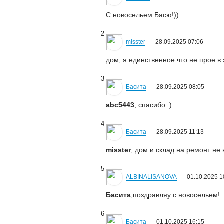
С новосельем Басю!))
2
misster
28.09.2025 07:06
дом, я единственное что не прое в 
3
Басита
28.09.2025 08:05
abc5443
, спасибо :)
4
Басита
28.09.2025 11:13
misster
, дом и склад на ремонт не
5
ALBINALISANOVA
01.10.2025 1
Басита
,поздравляу с новосельем!
6
Басита
01.10.2025 16:15