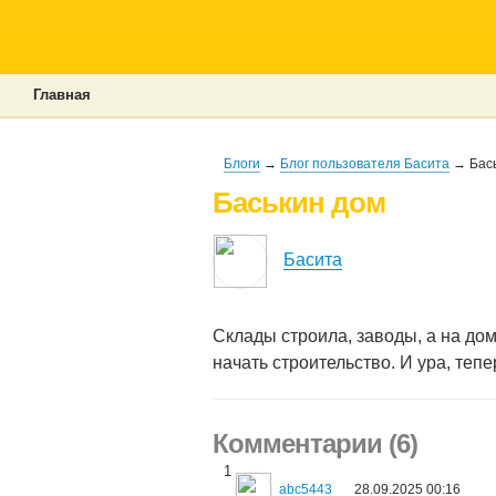
Главная
Блоги
→
Блог пользователя Басита
→ Бась
Баськин дом
Басита
Склады строила, заводы, а на до
начать строительство. И ура, теп
Комментарии (6)
1
abc5443
28.09.2025 00:16