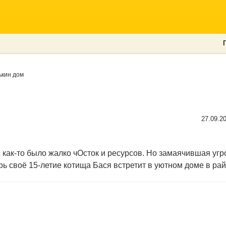
кин дом
27.09.2
м как-то было жалко чОсток и ресурсов. Но замаячившая уг
ерь своё 15-летие котища Бася встретит в уютном доме в ра