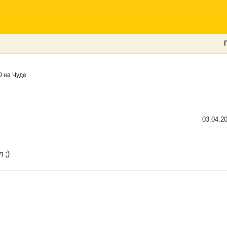
 на Чуде
03.04.2
 ;)