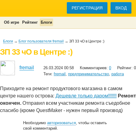
РЕГИСТРАЦИЯ
ВХОД
Об игре
Рейтинг
Блоги
Блоги
→
Блог пользователя fremail
→ ЗП 33 чО в Центре :)
ЗП 33 чО в Центре :)
fremail
26.03.2024 00:58
Комментариев:
0
Рейтинг: 0
Теги:
fremail
,
предпринимательство
,
работа
Приходите на ремонт продуктового магазина в самом
центре нашего острова:
Дешевле только даром!!!!!!!
Ремонт
окончен.
Отправил всем участникам ремонта съедобное
спасибо (кроме QuestMaker - нужен первый производ)
Необходимо
авторизоваться
, чтобы оставить
свой комментарий.