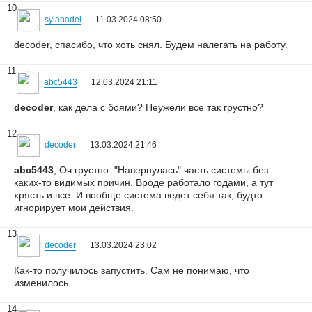
10
sylanadel
11.03.2024 08:50
decoder, спасибо, что хоть снял. Будем налегать на работу.
11
abc5443
12.03.2024 21:11
decoder
, как дела с боями? Неужели все так грустно?
12
decoder
13.03.2024 21:46
abc5443
, Оч грустно. "Навернулась" часть системы без
каких-то видимых причин. Вроде работало годами, а тут
хрясть и все. И вообще система ведет себя так, будто
игнорирует мои действия.
13
decoder
13.03.2024 23:02
Как-то получилось запустить. Сам не понимаю, что
изменилось.
14