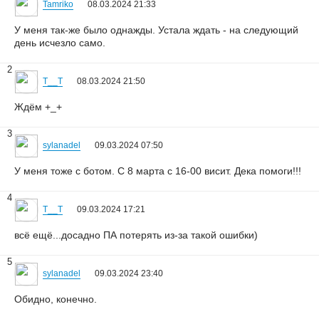
Tamriko
08.03.2024 21:33
У меня так-же было однажды. Устала ждать - на следующий
день исчезло само.
2
T__T
08.03.2024 21:50
Ждём +_+
3
sylanadel
09.03.2024 07:50
У меня тоже с ботом. С 8 марта с 16-00 висит. Дека помоги!!!
4
T__T
09.03.2024 17:21
всё ещё...досадно ПА потерять из-за такой ошибки)
5
sylanadel
09.03.2024 23:40
Обидно, конечно.