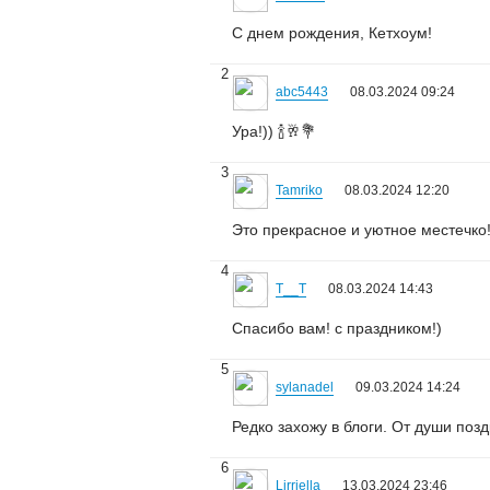
С днем рождения, Кетхоум!
2
abc5443
08.03.2024 09:24
Ура!)) 🍾🥂💐
3
Tamriko
08.03.2024 12:20
Это прекрасное и уютное местечко!
4
T__T
08.03.2024 14:43
Спасибо вам! с праздником!)
5
sylanadel
09.03.2024 14:24
Редко захожу в блоги. От души по
6
Lirriella
13.03.2024 23:46