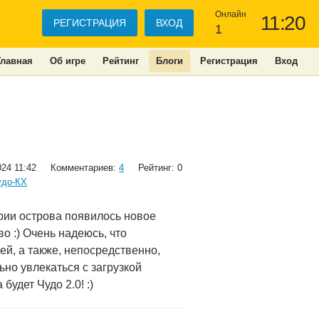
Онлайн
11:20
РЕГИСТРАЦИЯ
ВХОД
1
Главная
Об игре
Рейтинг
Блоги
Регистрация
Вход
024 11:42
Комментариев:
4
Рейтинг: 0
удо-КХ
ории острова появилось новое
во :) Очень надеюсь, что
ей, а также, непосредственно,
но увлекаться с загрузкой
будет Чудо 2.0! :)