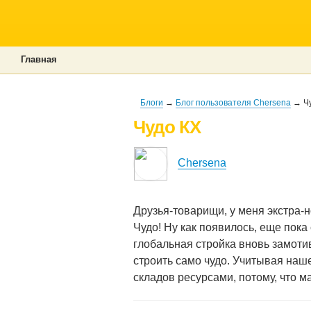
Главная
Блоги
→
Блог пользователя Chersena
→ Чу
Чудо КХ
Chersena
Друзья-товарищи, у меня экстра-
Чудо! Ну как появилось, еще пока 
глобальная стройка вновь замотив
строить само чудо. Учитывая наш
складов ресурсами, потому, что ма