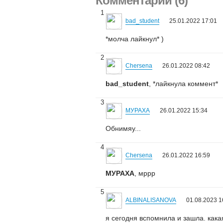
Комментарии (6)
1
bad_student
25.01.2022 17:01
*молча лайкнул* )
2
Chersena
26.01.2022 08:42
bad_student
, *лайкнула коммент*
3
МУРАХА
26.01.2022 15:34
Обнимяу...
4
Chersena
26.01.2022 16:59
МУРАХА
, мррр
5
ALBINALISANOVA
01.08.2023 1
я сегодня вспомнила и зашла. кака