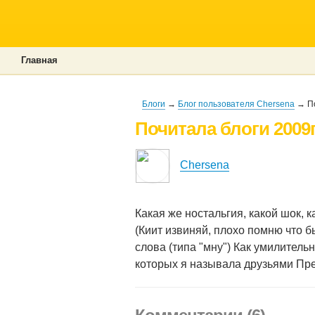
Главная
Блоги
→
Блог пользователя Chersena
→ По
Почитала блоги 2009г
Chersena
Какая же ностальгия, какой шок, 
(Киит извиняй, плохо помню что б
слова (типа "мну") Как умилитель
которых я называла друзьями Пр