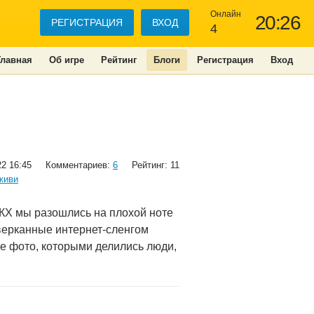
Онлайн
20:26
РЕГИСТРАЦИЯ
ВХОД
4
Главная
Об игре
Рейтинг
Блоги
Регистрация
Вход
22 16:45
Комментариев:
6
Рейтинг: 11
живи
з КХ мы разошлись на плохой ноте
оверканные интернет-сленгом
ые фото, которыми делились люди,