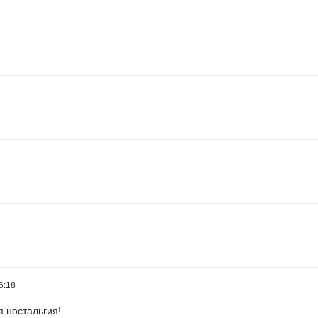
6:18
я ностальгия!