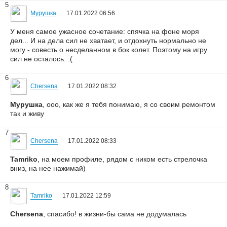
5
Мурушка
17.01.2022 06:56
У меня самое ужасное сочетание: спячка на фоне моря
дел... И на дела сил не хватает, и отдохнуть нормально не
могу - совесть о несделанном в бок колет. Поэтому на игру
сил не осталось. :(
6
Chersena
17.01.2022 08:32
Мурушка
, ооо, как же я тебя понимаю, я со своим ремонтом
так и живу
7
Chersena
17.01.2022 08:33
Tamriko
, на моем профиле, рядом с ником есть стрелочка
вниз, на нее нажимай)
8
Tamriko
17.01.2022 12:59
Chersena
, спасибо! в жизни-бы сама не додумалась