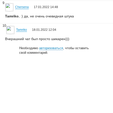
9
Chersena
17.01.2022 14:48
Tamriko
, :) да, не очень очевидная штука
10
Tamriko
18.01.2022 12:04
Вчерашний чат был просто шикарен)))
Необходимо
авторизоваться
, чтобы оставить
свой комментарий.
© 2006—2026
Creogen! Media Laboratory
. Также выражаем
благодарность
всем
, кто принимал участие в поддержке и развитии
проекта.