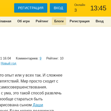
Онлайн
13:45
РЕГИСТРАЦИЯ
ВХОД
3
Главная
Об игре
Рейтинг
Блоги
Регистрация
Вход
21 16:04
Комментариев:
9
Рейтинг: 10
,
Новый год
то опыт или у всех так. И сложнее
епятствий. Мир просто сходит с
ь самосовершенствования.
 с ума, это такой способ развлечь
 вообще стараться быть
нарисована сыном
Даши
денег. Если хотите поддержать