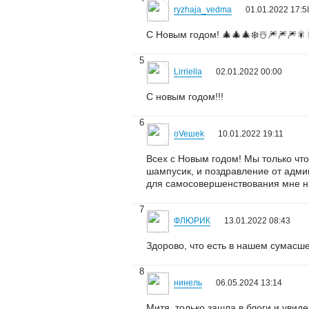
ryzhaja_vedma
01.01.2022 17:5
С Новым годом! 🎄🎄🎄❄️☃️🎆🎆🎆🎇
5
Lirriella
02.01.2022 00:00
С новым годом!!!
6
oVeшеk
10.01.2022 19:11
Всех с Новым годом! Мы только что 
шампусик, и поздравление от админ
для самосовершенствования мне нр
7
ФЛЮРИК
13.01.2022 08:43
Здорово, что есть в нашем сумасш
8
нинель
06.05.2024 13:14
Митя, только зашла в блоги и увиде