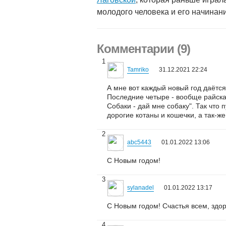
молодого человека и его начинани
Комментарии (9)
1
Tamriko
31.12.2021 22:24
А мне вот каждый новый год даётся
Последние четыре - вообще райская 
Собаки - дай мне собаку". Так что
дорогие котаны и кошечки, а так-же
2
abc5443
01.01.2022 13:06
С Новым годом!
3
sylanadel
01.01.2022 13:17
С Новым годом! Счастья всем, здо
4