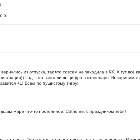
8
🎇🎇
вернулись из отпуска, так что совсем не заходила в КХ. А тут всё к
истрации)) Год - это всего лишь цифра в календаре. Воспринимать
авится +1! Всем по пушистому тигру!
едшим мире что-то постоянное. Cathome, с праздником тебя!
ла этот пост. Это настолько трогательно, что ты использовал Митин