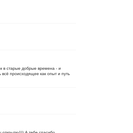
ак в старые добрые времена - и
 всё происходящее как опыт и путь
у открытку))) А тебе спасибо