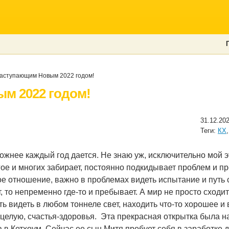
аступающим Новым 2022 годом!
м 2022 годом!
31.12.20
Теги:
КХ
ложнее каждый год дается. Не знаю уж, исключительно мой э
ое и многих забирает, постоянно подкидывает проблем и пр
ое отношение, важно в проблемах видеть испытание и пут
т, то непременно где-то и пребывает. А мир не просто сходит
ть видеть в любом тоннеле свет, находить что-то хорошее и
целую, счастья-здоровья.
Эта прекрасная открытка была 
а в Кетхоум. Сейчас ее сын Митя пробует себя в заработке 