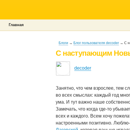
Главная
Блоги
→
Блог пользователя decoder
→ С н
С наступающим Новы
decoder
Занятно, что чем взрослее, тем с
во всех смыслах: каждый год мног
ума. И тут важно наше собственн
Замечать, что когда где-то убывае
всех и каждого. Всем хочу пожела
настроенными позитивно. Люблю-
Лаговской
, которая раньше играл