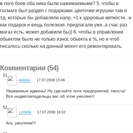
в логе боев оба ника были нажимаемыми? 5. чтобы в
госмаге был раздел с подарками..цветочки игрушки там и
т.д. которые бы добавляли напр. +1 к здоровью меткости.. и
как подарок и вещь полезная. предлагали уже..а счас раз
магаз есть, может добавили бы)) 6. чтобы в управлении
обьектом было не только износ обьекта в %, но и чтоб
писалось сколько на данный моент его ремонтировать.
Комментарии (54)
51
kotoluc
17.07.2008 15:46
Уважаемые админы! Ну сделайте логи предприятий, пжлста!
Все недвиговладельцы вас об этом умоляют!
52
Lirriella
17.07.2008 16:02
Ага, умоляем!!!