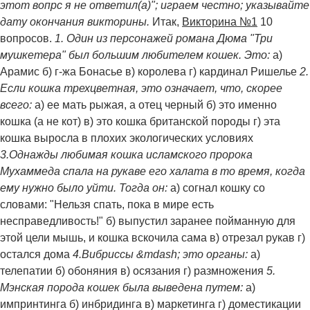
этот вопрс я не ответил(а)"; играем честно; указывайте
дату окончания викторины.
Итак,
Викторина №1
10
вопросов.
1. Один из персонажей романа Дюма "Три
мушкетера" был большим любителем кошек. Это:
а)
Арамис б) г-жа Бонасье в) королева г) кардинал Ришелье
2.
Если кошка трехцветная, это означает, что, скорее
всего:
а) ее мать рыжая, а отец черный б) это именно
кошка (а не кот) в) это кошка британской породы г) эта
кошка выросла в плохих экологических условиях
3.Однажды любимая кошка исламского пророка
Мухаммеда спала на рукаве его халата в то время, когда
ему нужно было уйти. Тогда он:
а) согнал кошку со
словами: "Нельзя спать, пока в мире есть
несправедливость!" б) выпустил заранее пойманную для
этой цели мышь, и кошка вскочила сама в) отрезал рукав г)
остался дома
4.Вибриссы &mdash; это органы:
а)
телепатии б) обоняния в) осязания г) размножения
5.
Мэнская порода кошек была выведена путем:
а)
импринтинга б) инбридинга в) маркетинга г) доместикации