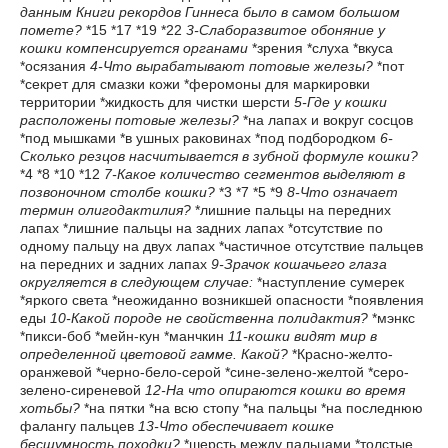
данным Книги рекордов Гиннеса было в самом большом
помете?
*15 *17 *19 *22
3-Слаборазвитое обоняние у
кошки компенсируется органами
*зрения *слуха *вкуса
*осязания
4-Что вырабатывают потовые железы?
*пот
*секрет для смазки кожи *феромоны для маркировки
территории *жидкость для чистки шерсти
5-Где у кошки
расположены потовые железы?
*на лапах и вокруг сосцов
*под мышками *в ушных раковинах *под подбородком
6-
Сколько резцов насчитывается в зубной формуле кошки?
*4 *8 *10 *12
7-Какое количество сегментов выделяют в
позвоночном столбе кошки?
*3 *7 *5 *9
8-Что означает
термин олигодактилия?
*лишние пальцы на передних
лапах *лишние пальцы на задних лапах *отсутствие по
одному пальцу на двух лапах *частичное отсутствие пальцев
на передних и задних лапах
9-Зрачок кошачьего глаза
округляется в следующем случае:
*наступление сумерек
*яркого света *неожиданно возникшей опасности *появления
еды
10-Какой породе не свойственна полидактия?
*мэнкс
*пикси-боб *мейн-кун *манчкин
11-кошки видят мир в
определенной цветовой гамме. Какой?
*Красно-желто-
оранжевой *черно-бело-серой *сине-зелено-желтой *серо-
зелено-сиреневой
12-На что опираются кошки во время
хотьбы?
*на пятки *на всю стопу *на пальцы *на последнюю
фалангу пальцев
13-Что обеспечивает кошке
бесшумность походки?
*шерсть между пальцами *толстые