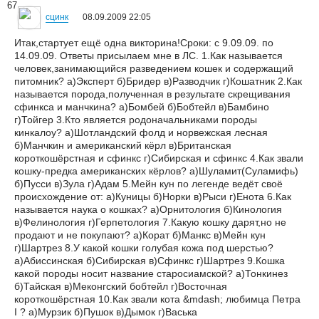
67
сцинк
08.09.2009 22:05
Итак,стартует ещё одна викторина!Сроки: с 9.09.09. по
14.09.09. Ответы присылаем мне в ЛС. 1.Как называется
человек,занимающийся разведением кошек и содержащий
питомник? а)Эксперт б)Бридер в)Разводчик г)Кошатник 2.Как
называется порода,полученная в результате скрещивания
сфинкса и манчкина? а)Бомбей б)Бобтейл в)Бамбино
г)Тойгер 3.Кто является родоначальниками породы
кинкалоу? а)Шотландский фолд и норвежская лесная
б)Манчкин и американский кёрл в)Британская
короткошёрстная и сфинкс г)Сибирская и сфинкс 4.Как звали
кошку-предка американских кёрлов? а)Шуламит(Суламифь)
б)Пусси в)Зула г)Адам 5.Мейн кун по легенде ведёт своё
происхождение от: а)Куницы б)Норки в)Рыси г)Енота 6.Как
называется наука о кошках? а)Орнитология б)Кинология
в)Фелинология г)Герпетология 7.Какую кошку дарят,но не
продают и не покупают? а)Корат б)Манкс в)Мейн кун
г)Шартрез 8.У какой кошки голубая кожа под шерстью?
а)Абиссинская б)Сибирская в)Сфинкс г)Шартрез 9.Кошка
какой породы носит название старосиамской? а)Тонкинез
б)Тайская в)Меконгский бобтейл г)Восточная
короткошёрстная 10.Как звали кота &mdash; любимца Петра
I ? а)Мурзик б)Пушок в)Дымок г)Васька