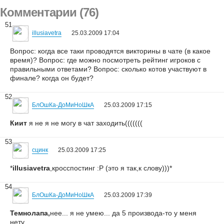
Комментарии (76)
51
illusiavetra
25.03.2009 17:04
Вопрос: когда все таки проводятся викторины в чате (в какое
время)? Вопрос: где можно посмотреть рейтинг игроков с
правильными ответами? Вопрос: сколько котов участвуют в
финале? когда он будет?
52
БлОшКа-ДоМиНоШкА
25.03.2009 17:15
Киит
я не я не могу в чат заходить(((((((
53
сцинк
25.03.2009 17:25
*
illusiavetra
,кросспостинг :Р (это я так,к слову)))*
54
БлОшКа-ДоМиНоШкА
25.03.2009 17:39
Темнолапа,
нее... я не умею... да 5 производа-то у меня
нету....