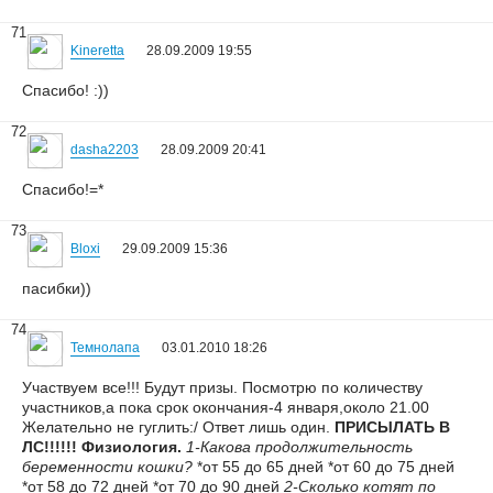
71
Kineretta
28.09.2009 19:55
Спасибо! :))
72
dasha2203
28.09.2009 20:41
Спасибо!=*
73
Bloxi
29.09.2009 15:36
пасибки))
74
Темнолапа
03.01.2010 18:26
Участвуем все!!! Будут призы. Посмотрю по количеству
участников,а пока срок окончания-4 января,около 21.00
Желательно не гуглить:/ Ответ лишь один.
ПРИСЫЛАТЬ В
ЛС!!!!!!
Физиология.
1-Какова продолжительность
беременности кошки?
*от 55 до 65 дней *от 60 до 75 дней
*от 58 до 72 дней *от 70 до 90 дней
2-Сколько котят по