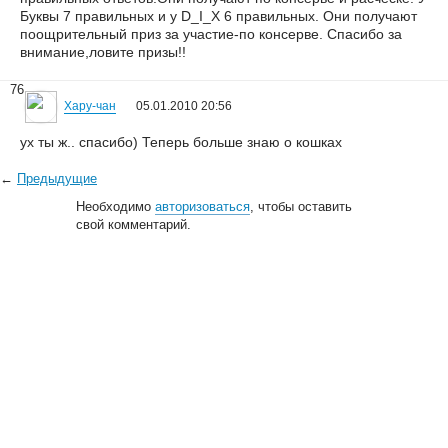
Буквы 7 правильных и у D_I_X 6 правильных. Они получают
поощрительный приз за участие-по консерве. Спасибо за
внимание,ловите призы!!
76
Хару-чан
05.01.2010 20:56
ух ты ж.. спасибо) Теперь больше знаю о кошках
←
Предыдущие
Необходимо
авторизоваться
, чтобы оставить
свой комментарий.
© 2006—2026
Creogen! Media Laboratory
. Также выражаем
благодарность
всем
, кто принимал участие в поддержке и развитии