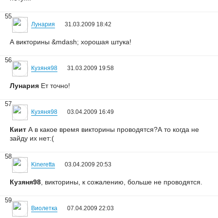
55
Лунария
31.03.2009 18:42
А викторины &mdash; хорошая штука!
56
Кузяня98
31.03.2009 19:58
Лунария
Ет точно!
57
Кузяня98
03.04.2009 16:49
Киит
А в какое время викторины проводятся?А то когда не
зайду их нет:(
58
Kineretta
03.04.2009 20:53
Кузяня98
, викторины, к сожалению, больше не проводятся.
59
Виолетка
07.04.2009 22:03