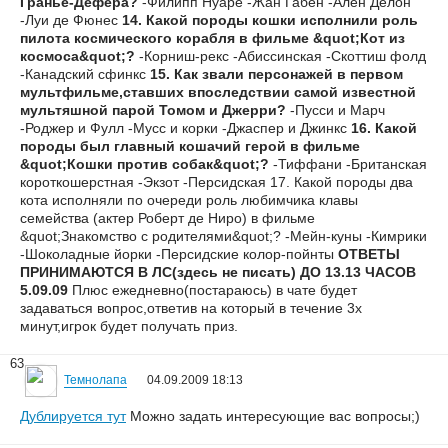
Гранье-Дефера?
-Филипп Нуаре -Жан Габен -Ален Делон
-Луи де Фюнес
14. Какой породы кошки исполнили роль
пилота космического корабля в фильме &quot;Кот из
космоса&quot;?
-Корниш-рекс -Абиссинская -Скоттиш фолд
-Канадский сфинкс
15. Как звали персонажей в первом
мультфильме,ставших впоследствии самой известной
мультяшной парой Томом и Джерри?
-Пусси и Марч
-Роджер и Фулл -Мусс и корки -Джаспер и Джинкс
16. Какой
породы был главный кошачий герой в фильме
&quot;Кошки против собак&quot;?
-Тиффани -Британская
короткошерстная -Экзот -Персидская 17. Какой породы два
кота исполняли по очереди роль любимчика клавы
семейства (актер Роберт де Ниро) в фильме
&quot;Знакомство с родителями&quot;? -Мейн-куны -Кимрики
-Шоколадные йорки -Персидские колор-пойнты
ОТВЕТЫ
ПРИНИМАЮТСЯ В ЛС(здесь не писать) ДО 13.13 ЧАСОВ
5.09.09
Плюс ежедневно(постараюсь) в чате будет
задаваться вопрос,ответив на который в течение 3х
минут,игрок будет получать приз.
63
Темнолапа
04.09.2009 18:13
Дублируется тут
Можно задать интересующие вас вопросы;)