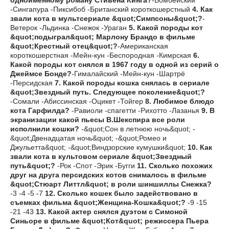
одноименному роману Стивена Кинга?
-Бомбейский
-Сингапура -Пиксибоб -Британский короткошерстный
4. Как
звали кота в мультсериале &quot;Симпсоны&quot;?
-
Ветерок -Льдинка -Снежок -Ураган
5. Какой породы кот
&quot;подыграл&quot; Марлону Брандо в фильме
&quot;Крестный отец&quot;?
-Американская
короткошерстная -Мейн-кун -Беспородная -Кимрская
6.
Какой породы кот снялся в 1967 году в одной из серий о
Джеймсе Бонде?
-Гималайский -Мейн-кун -Шартрё
-Персидская
7. Какой породы кошка снялась в сериале
&quot;Звездный путь. Следующее поколение&quot;?
-Сомали -Абиссинская -Оцикет -Тойгер
8. Любимое блюдо
кота Гарфилда?
-Равиоли -спагетти -Рихотто -Лазанья
9. В
экранизации какой пьесы В.Шекспира все роли
исполнили кошки?
-&quot;Сон в летнюю ночь&quot; -
&quot;Двенадцатая ночь&quot; -&quot;Ромео и
Джульетта&quot; -&quot;Виндзорские кумушки&quot;
10. Как
звали кота в культовом сериале &quot;Звездный
путь&quot;?
-Рок -Спот -Эрик -Бугги
11. Сколько похожих
друг на друга персидских котов снималось в фильме
&quot;Стюарт Литтл&quot; в роли шиншиллы Снежка?
-3 -4 -5 -7
12. Сколько кошек было задействовано в
съемках фильма &quot;Женщина-Кошка&quot;?
-9 -15
-21 -43
13. Какой актер снялся дуэтом с Симоной
Синьоре в фильме &quot;Кот&quot; режиссера Пьера