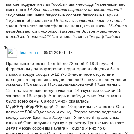
мягкие подушечки лап *особый шаг-иноходь *маленький вес
животного
14-Как называются выросты на языке кошки?
*вкусовые шишечки *вкусовые сосочки *вкусовые шарики
*вкусовые образования
15-Что не является частью лапы?
*рясть *когтевой валик *фаланга пальца *заплюсна
16-Кошка
передвигается иноходью. Назовите другое животное с
такой же "походкой"?
*антилопа *свинья *жираф *собака
75
Темнолапа
05.01.2010 15:18
Правильные ответы: 1-от 58 до 72 дней 2-19 3-вкуса 4-
ферромоны для маркировки территории и общения 5-на
лапах и вокруг сосцов 6-12 7-5 8-частичное отсутствие
пальцев на передних и задних лапах 9-в случае наступления
сумерек 10-манчкин 11-сине-зелено-желтой 12-на пальцы
13-толстые мягкие подушечки лап 14-вкусовые сосочки 15-
заплюсна 16-жираф. А теперь о победителях. Участников
было всего семь. Самой умной оказалась
МурРРРррРррРРРрррр!! У нее 10 правильных ответов. Она
получает 500 чО,чесалку и сушку. Второе место поделили
между собой Джанна и Хару-чан!! У них по 9 правильных
ответов! Они получают сушку и расческу Третье место тоже
делят между собой illusiavetra и Tought! У них по 8
правильных ответов.Они получают по консерве и расческе. У