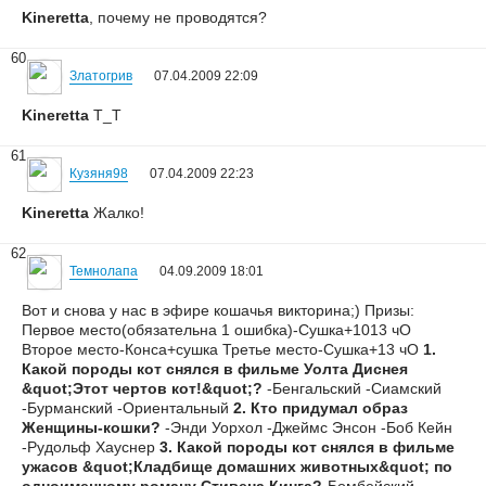
Kineretta
, почему не проводятся?
60
Златогрив
07.04.2009 22:09
Kineretta
Т_Т
61
Кузяня98
07.04.2009 22:23
Kineretta
Жалко!
62
Темнолапа
04.09.2009 18:01
Вот и снова у нас в эфире кошачья викторина;) Призы:
Первое место(обязательна 1 ошибка)-Сушка+1013 чО
Второе место-Конса+сушка Третье место-Сушка+13 чО
1.
Какой породы кот снялся в фильме Уолта Диснея
&quot;Этот чертов кот!&quot;?
-Бенгальский -Сиамский
-Бурманский -Ориентальный
2. Кто придумал образ
Женщины-кошки?
-Энди Уорхол -Джеймс Энсон -Боб Кейн
-Рудольф Хауснер
3. Какой породы кот снялся в фильме
ужасов &quot;Кладбище домашних животных&quot; по