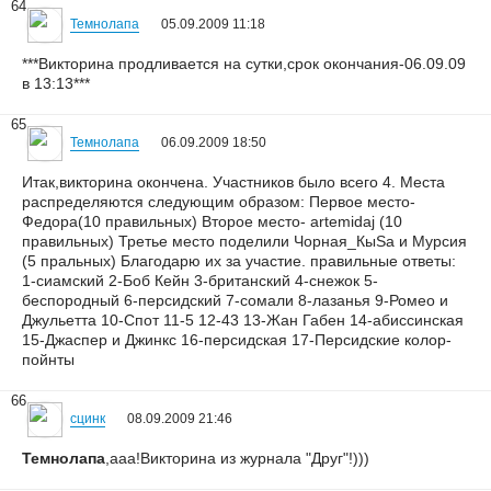
64
Темнолапа
05.09.2009 11:18
***Викторина продливается на сутки,срок окончания-06.09.09
в 13:13***
65
Темнолапа
06.09.2009 18:50
Итак,викторина окончена. Участников было всего 4. Места
распределяются следующим образом: Первое место-
Федора(10 правильных) Второе место- artemidaj (10
правильных) Третье место поделили Чорная_КыSа и Мурсия
(5 пральных) Благодарю их за участие. правильные ответы:
1-сиамский 2-Боб Кейн 3-британский 4-снежок 5-
беспородный 6-персидский 7-сомали 8-лазанья 9-Ромео и
Джульетта 10-Спот 11-5 12-43 13-Жан Габен 14-абиссинская
15-Джаспер и Джинкс 16-персидская 17-Персидские колор-
пойнты
66
сцинк
08.09.2009 21:46
Темнолапа
,ааа!Викторина из журнала "Друг"!)))