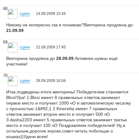
68
сцинк
14.09.2009 15:45
Никому не интересно,так я понимаю?Викторина продлена до
21.09.09
69
сцинк
21.09.2009 17:45
Викторина продлена до
28.09.09
.Активнее,нужны ещё
участники!
70
сцинк
28.09.2009 16:04
Итак,подведены итоги викторины! Победителем становится
Bloxi!Ура! 1.Bloxi имеет 8 правильных ответов,занимает
первое место и получает 1000 чО и автоматическую чесалку
с прочностью 1&#92;1 2.Kineretta имеет 7 правильных
ответов,занимает второе место и получает 500 чО
3.dasha2203 имеет 5 правильных ответов,занимает третье
место и получает 100 чО Поздравляем победителей! Ну,а
остальным,дорогие игроки,совет:читать побольше о
кошках))Удачи всем!