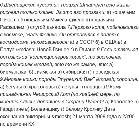
6.Швейцарский художник Теофил Штайнлен всю жизнь
рисовал только кошек. За это его прозвали:
а) кошачьим
Пикассо б) кошачьим Микеланджело в) кошачьим
Рафаэлем г) слугой дьявола
7.Первого кота, побывавшего
в космосе, звали Феликс. Он отправился в полет с
космодрома, находившегося:
а) в СССР б) в США в) в
Папуа &mdash; Новой Гвинее г) в Гвиане
8.Если отвлечься
от изысков "коллекционеров кошек", то восточная
порода кошек &mdash; это то же самое, что:
а)
бирманская б) сиамская в) сибирская г) персидская
9.Многие кошки породы "турецкий Ван" &mdash; хорошие:
а) бегуны б) крысоловы в) летуны г) пловцы
10.Кому
принадлежал Чеширский Кот (по крайней мере, по
мнению Алисы, попавшей в Странц Чудес)?
а) Королеве б)
Герцогине в) Болванщику г) Белому Кролику Дата
окончания викторины &mdash; 21 марта 2009 года в 23:00
по времени КХ.