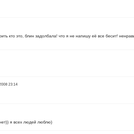
орить кто это, блин задолбала! что я не напишу её все бесит! ненра
2008 23:14
 нет)) я всех людей люблю)