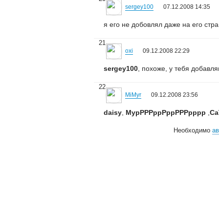
sergey100
07.12.2008 14:35
я его не добовлял даже на его стран
21
oxi
09.12.2008 22:29
sergey100
, похоже, у тебя добавл
22
MiMyr
09.12.2008 23:56
daisy
,
МурРРРррРррРРРрррр
,
Ca
Необходимо
ав
© 2006—2026
Creogen! Media Laboratory
. Также выражаем благодарность