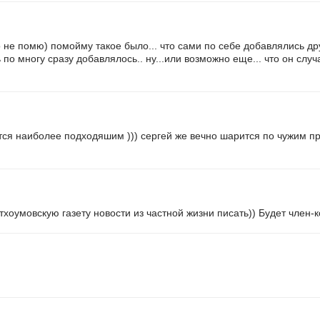
но не помю) помойму такое было... что сами по себе добавлялись др
ь по многу сразу добавлялось.. ну...или возможно еще... что он сл
ся наиболее подходяшим ))) сергей же вечно шарится по чужим про
тхоумовскую газету новости из частной жизни писать)) Будет член-