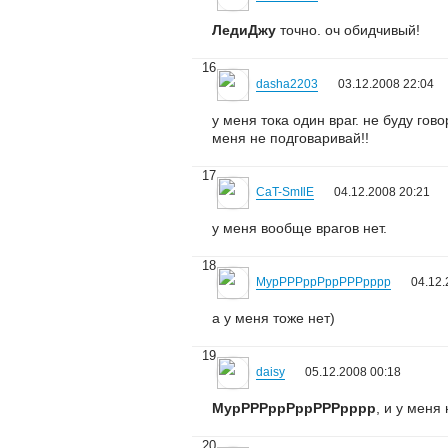
ЛедиДжу
точно. оч обидчивый!
16
dasha2203
03.12.2008 22:04
у меня тока один враг. не буду гов
меня не подговаривай!!
17
CaT-SmIlE
04.12.2008 20:21
у меня вообще врагов нет.
18
МурРРРррРррРРРрррр
04.12.
а у меня тоже нет)
19
daisy
05.12.2008 00:18
МурРРРррРррРРРрррр
, и у меня
20