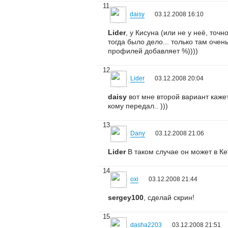
11
daisy
03.12.2008 16:10
Lider
, у Кисуна (или не у неё, точ
тогда было дело... только там очен
профилей добавляет %))))
12
Lider
03.12.2008 20:04
daisy
вот мне второй вариант кажет
кому передал.. )))
13
Dany
03.12.2008 21:06
Lider
В таком случае он может в Ке
14
oxi
03.12.2008 21:44
sergey100
, сделай скрин!
15
dasha2203
03.12.2008 21:51