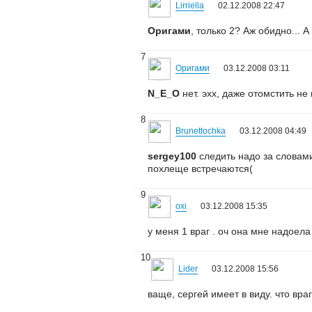
Lirriella
02.12.2008 22:47
Оригами
, только 2? Аж обидно... А
7
Оригами
03.12.2008 03:11
N_E_O
нет. эхх, даже отомстить не 
8
Brunettochka
03.12.2008 04:49
sergey100
следить надо за словами
похлеще встречаются(
9
oxi
03.12.2008 15:35
у меня 1 враг . оч она мне надоела 
10
Lider
03.12.2008 15:56
ваще, сергей имеет в виду. что враг