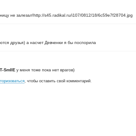
ицу не залезал!http://s45.radikal.ru/i107/0812/18/6c59e7f28704.jpg
яются друзья) а насчет Девченки я бы поспорила
T-SmIlE
у меня тоже пока нет врагов)
торизоваться
, чтобы оставить свой комментарий.
всем
, кто принимал участие в поддержке и развитии проекта.