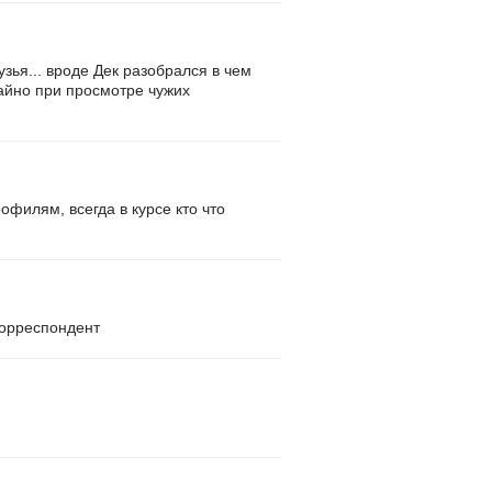
узья... вроде Дек разобрался в чем
учайно при просмотре чужих
филям, всегда в курсе кто что
корреспондент