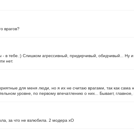
го врагов?
 - в тебе.:) Слишком агрессивный, придирчивый, обидчивый... Ну и
ти нет.
еприятные для меня люди, но я их не считаю врагами, так как сама 
ельном уровне, по первому впечатлению о них... Бывает, главное, 
ыла, за что не взлюбила. 2 модера хО