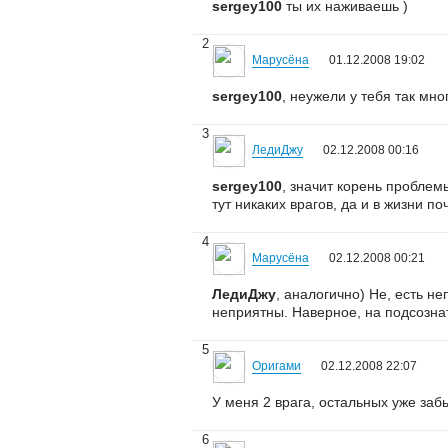
sergey100
ты их наживаешь )
2
Марусёна
01.12.2008 19:02
sergey100
, неужели у тебя так мно
3
ЛедиДжу
02.12.2008 00:16
sergey100
, значит корень проблемы
тут никаких врагов, да и в жизни поч
4
Марусёна
02.12.2008 00:21
ЛедиДжу
, аналогично) Не, есть н
неприятны. Наверное, на подсознат
5
Оригами
02.12.2008 22:07
У меня 2 врага, остальных уже заб
6