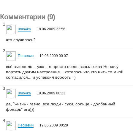
Комментарии (9)
1
umo4ka
18.06.2009 23:56
что случилось?
2
Пескевич
19.06.2009 00:07
всё выкепело .. ужо... я просто очень вспыльчива Не хочу
портить другим настроение... хотелось что кто нить со мной
согласился... и успакоил вооооть =)
3
umo4ka
19.06.2009 00:23
да, "жизнь - гавно, все люди - суки, солнце - долбанный
фонарь" ага)))
4
Пескевич
19.06.2009 00:29