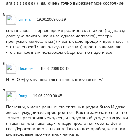
ага ))))))))))))))))) да, очень точно выражает мое состояние
5
Lirriella
19.06.2009 00:29
соглашаюсь... первое время реагировала так же (год назад
даже уже почти ушла из-за одного человека), теперь
пропускаю мимо... глаз )) и жить стало проще и приятнее, т.к.
этот же способ я использую в жизни )) просто запоминаю,
что с конкретным человеком общаться не надо и все.
6
Пескевич
19.06.2009 00:42
N_E_O =) у мну пока так не очень получается =/
7
Dany
19.06.2009 00:45
Пескевич, у меня раньше это сплошь и рядом было.И даже
здесь я умудрилась пристроиться. Как ни замечательно - но
только пристроившись здесь, и подумав об уходе из игрушки
я таки поняла наконец, что надо просто наплевать. Вот и
все. Дураков много - ты одна. Так что постарайся, как в том
мультфильме про чертика - начхать.