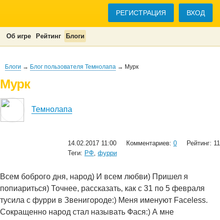
РЕГИСТРАЦИЯ
ВХОД
Об игре
Рейтинг
Блоги
Блоги
→
Блог пользователя Темнолапа
→ Мурк
Мурк
Темнолапа
14.02.2017 11:00
Комментариев:
0
Рейтинг: 11
Теги:
РФ
,
фурри
Всем боброго дня, народ) И всем любви) Пришел я
попиариться) Точнее, рассказать, как с 31 по 5 февраля
тусила с фурри в Звенигороде:) Меня именуют Faceless.
Сокращенно народ стал называть Фася:) А мне