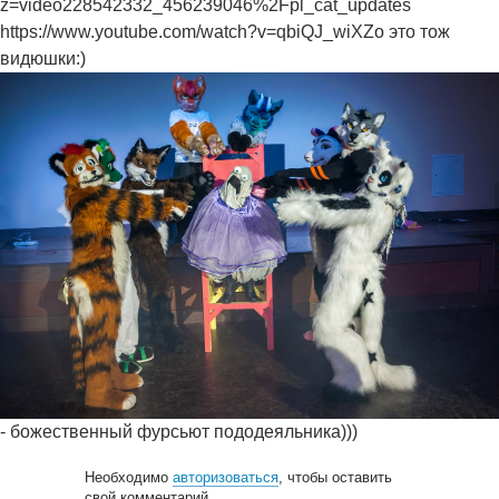
z=video228542332_456239046%2Fpl_cat_updates
https://www.youtube.com/watch?v=qbiQJ_wiXZo это тож
видюшки:)
- божественный фурсьют пододеяльника)))
Необходимо
авторизоваться
, чтобы оставить
свой комментарий.