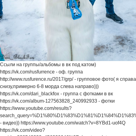
Ссыли на группы/альбомы в вк под катом)
https://vk.com/rusfurrence - оф. группа
http://www.rusfurence.ru/2017/grp/ - групповое фото( я справа
снизу,примерно 6-8 морда слева направо)))
https://vk.com/dari_blackfox - группа с фотками в вк
https://vk.com/album-127563828_240992933 - фотки
https://www.youtube.com/results?
search_query=%D1%80%D1%83%D1%81%D1%84%D1%
- видео)) https://www.youtube.com/watch?v=8YBd1-uof4Q
https://vk.com/video?