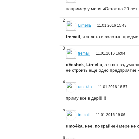
например у меня чОсток на 20 лет 
2
Lirriella
11.01.2016 15:43
fremail
, я золото и золотые предм
3
fremail
11.01.2016 16:04
oVeshek
,
Lirriella
, а я вот задумал
не строить еще одно предприятие -
4
umo4ka
11.01.2016 18:57
приму все в дар!!!!!!
5
fremail
11.01.2016 19:06
umo4ka
, нее, по крайней мере не 
6