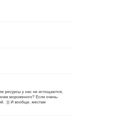
чие ресурсы у нас не истощаются,
анчик мороженого? Если очень-
ый. :)) И вообще, местам