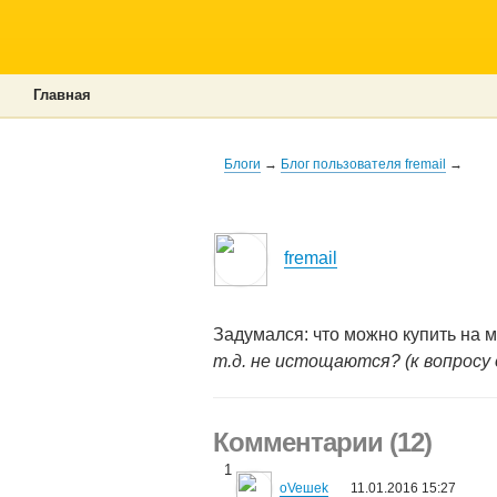
Главная
Блоги
→
Блог пользователя fremail
→
fremail
Задумался: что можно купить на
т.д. не истощаются? (к вопросу
Комментарии (12)
1
oVeшеk
11.01.2016 15:27