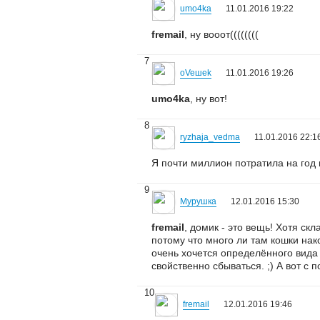
umo4ka
11.01.2016 19:22
fremail
, ну вооот((((((((
7
oVeшеk
11.01.2016 19:26
umo4ka
, ну вот!
8
ryzhaja_vedma
11.01.2016 22:1
Я почти миллион потратила на год 
9
Мурушка
12.01.2016 15:30
fremail
, домик - это вещь! Хотя ск
потому что много ли там кошки на
очень хочется определённого вида з
свойственно сбываться. ;) А вот с 
10
fremail
12.01.2016 19:46