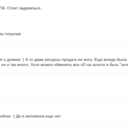
ПА. Стоит задуматься...
еты покупаю
ся о домике :) А то даже ресурсы продать не могу. Еще всегда была
 их и так много. Хотя можно обменять все чО на золото и быть "зо
сейчас :) Да и миллиона еще нет