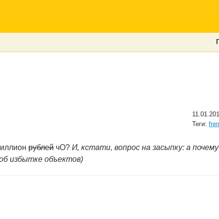
11.01.20
Теги:
fre
 миллион
рублей
чО?
И, кстати, вопрос на засыпку: а почем
 об избытке объектов)