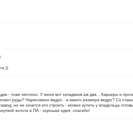
6
па.))
ладик - тоже неплохо. У меня вот складиков аж два... Карьеры и про
копают руды? Нарисовано ведро - а какого размера ведро? Со стак
авод, но не хочется его строить - можно купить у владельца готов
покупкой золота и ПА - хорошая идея, спасибо!