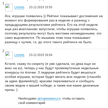
1
Lirriella
23.12.2015 15:55
Ага, игрушки появились )) Рейтинг показывает достижения на
момент его формирования раз в неделю и разницу с
предыдущими результатами рейтинга. Его на этой неделе
еще раз внепланово запустили, чтобы игрушки появились,
поэтому результаты могут быть местами неожиданными, это
само выровняется. По мышкам тоже пока показывает
разницу с нулем, т.к. до этого такого рейтинга не было.
2
Lirriella
23.12.2015 16:04
Кстати, скажу по-секрету (я уже сделала, но дека еще не
внес на кх), теперь у нас будут промежуточные недельные
конкурсы по ёлочке: 3 лидерам рейтинга будет вешаться
особая игрушка, которая будет висеть всю неделю (спасибо
за идею фримейлу)), красиво переливаться и сообщать
своим видом о вашей победе, а также кое-какие денежные
призы :)
Необходимо
авторизоваться
, чтобы оставить
свой комментарий.