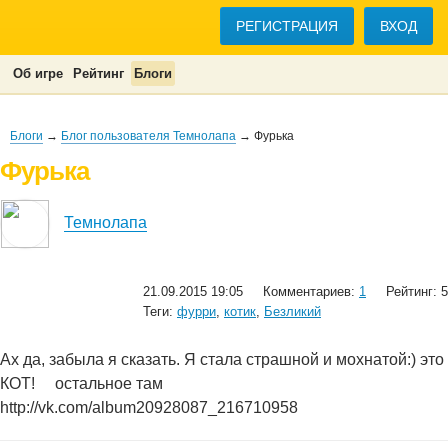
РЕГИСТРАЦИЯ
ВХОД
Об игре
Рейтинг
Блоги
Блоги
→
Блог пользователя Темнолапа
→ Фурька
Фурька
Темнолапа
21.09.2015 19:05
Комментариев:
1
Рейтинг: 5
Теги:
фурри
,
котик
,
Безликий
Ах да, забыла я сказать. Я стала страшной и мохнатой:) это
КОТ!
остальное там
http://vk.com/album20928087_216710958