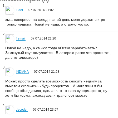
1
Lider
07.07.2014 21:02
хм... наверное, на сегодняшний день меня держит в игре
только недвига. Новой не нада, а старую жалко.
2
fremail
07.07.2014 21:20
Новой не надо, а смысл тогда чОстки зарабатывать?
Замкнутый круг получается.. В лотерею разве что прожигать,
да в тотализаторе)
3
INDIANA
07.07.2014 21:58
Может, просто сделать возможность сносить недвигу за
вычетом скольких-нибудь процентов... А магазины я бы
вообще объединила, сделав что-то типа супермаркета, ну
хотя бы корма, аксессуары и транспорт вместе...
4
decoder
07.07.2014 23:57