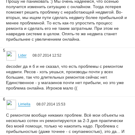
Прошу не паниковать :) Мы очень надеемся, что осенью
получится изменить ситуацию с онлайном. Тогда лотерея
поможет решить проблему с неработающей недвигой. Во-
вторых, мы ищем пути сделать недвигу более прибыльной и
менее проблемной. То есть как-то упростить процесс
ремонта и сделать его не таким затратным. При этом не
навредив системе в целом. Опять-те же недвига станет
прибыльнее с увеличением онлайна.
5
Lider
08.07.2014 12:52
decoder да я б и не сказал, что есть проблемы с ремонтом
недвиги. Ресов - хоть уешься, производы почти у всех
большие, так что длительных ремонтов сейчас нет.
Единственное - у магазинов почти нет прибыли, но это уже
проблема онлайна. Игроков мало ((
6
Lirriella
08.07.2014 15:53
С ремонтом вообще никаких проблем. Всё мои объекты на
несколько сотен нч ремонтируются за 2-3 дня практически
без моей помощи, только чо накопить надо. Проблема с
прибыльностью (даже точнее - с окупаемостью), это да... И