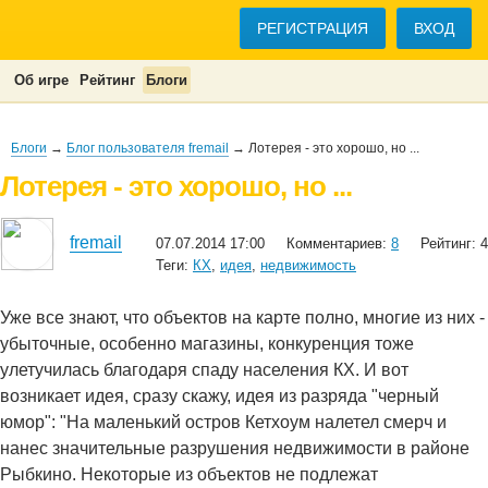
РЕГИСТРАЦИЯ
ВХОД
Об игре
Рейтинг
Блоги
Блоги
→
Блог пользователя fremail
→ Лотерея - это хорошо, но ...
Лотерея - это хорошо, но ...
fremail
07.07.2014 17:00
Комментариев:
8
Рейтинг: 4
Теги:
КХ
,
идея
,
недвижимость
Уже все знают, что объектов на карте полно, многие из них -
убыточные, особенно магазины, конкуренция тоже
улетучилась благодаря спаду населения КХ. И вот
возникает идея, сразу скажу, идея из разряда "черный
юмор": "На маленький остров Кетхоум налетел смерч и
нанес значительные разрушения недвижимости в районе
Рыбкино. Некоторые из объектов не подлежат