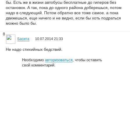
бы. Есть же в жизни автобусы бесплатные до гиперов без
остановок. А так, пока до одного района доберешься, потом
надо в следующий. Потом обратно все тоже самое. а пока
движешься, еще ничего и не видно, если бы хоть подраться
можно было бы.
8
Басита
10.07.2014 21:33
Не надо стихийных бедствий.
Необходимо
авторизоваться
, чтобы оставить
свой комментарий.
© 2006—2026
Creogen! Media Laboratory
. Также выражаем
благодарность
всем
, кто принимал участие в поддержке и развитии