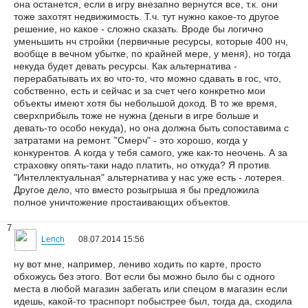
она останется, если в игру внезапно вернутся все, т.к. они
тоже захотят недвижимость. Т.ч. тут нужно какое-то другое
решение, но какое - сложно сказать. Вроде бы логично
уменьшить нч стройки (первичные ресурсы, которые 400 нч,
вообще в вечном убытке, по крайней мере, у меня), но тогда
некуда будет девать ресурсы. Как альтернатива -
перерабатывать их во что-то, что можно сдавать в гос, что,
собственно, есть и сейчас и за счет чего конкретно мои
объекты имеют хотя бы небольшой доход. В то же время,
сверхприбыль тоже не нужна (деньги в игре больше и
девать-то особо некуда), но она должна быть сопоставима с
затратами на ремонт. "Смерч" - это хорошо, когда у
конкурентов. А когда у тебя самого, уже как-то неочень. А за
страховку опять-таки надо платить, но откуда? Я против.
"Интеллектуальная" альтернатива у нас уже есть - лотерея.
Другое дело, что вместо розыгрыша я бы предложила
полное уничтожение простаивающих объектов.
7
Lench
08.07.2014 15:56
ну вот мне, например, лениво ходить по карте, просто
обхожусь без этого. Вот если бы можно было бы с одного
места в любой магазин забегать или спецом в магазин если
идешь, какой-то траснпорт побыстрее был, тогда да, сходила