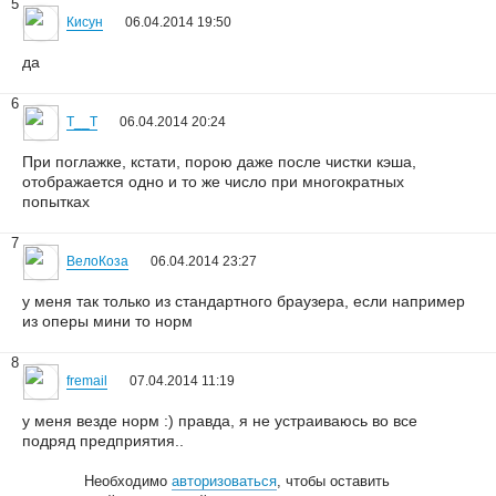
5
Кисун
06.04.2014 19:50
да
6
T__T
06.04.2014 20:24
При поглажке, кстати, порою даже после чистки кэша,
отображается одно и то же число при многократных
попытках
7
ВелоКоза
06.04.2014 23:27
у меня так только из стандартного браузера, если например
из оперы мини то норм
8
fremail
07.04.2014 11:19
у меня везде норм :) правда, я не устраиваюсь во все
подряд предприятия..
Необходимо
авторизоваться
, чтобы оставить