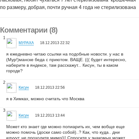
по размеру, добрая, почти ручная 4 года не стерилизована
Комментарии (8)
1
МУРАХА
18.12.2013 22:32
я ежедневно читаю ссылки на подобные новости. у нас в
(Мур!)манске беда с приютом. ВАЩЕ. ((( будет интересно,
наберите в яндексе, там расскажут... Кисун, ты в каком
городе?
2
Кисун
18.12.2013 22:56
я в Химках, можно считать что Москва
3
Кисун
19.12.2013 13:44
Может кто знает где можно попиарить их, чем вобще еще
можно помочь (доски само собой)..? Как, что куда.. дни
идууут, не проходите мимо((( Спросите у знакомых может,