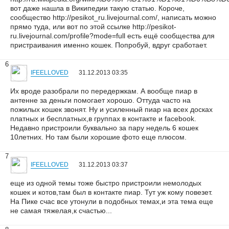
вот даже нашла в Википедии такую статью. Короче,
сообщество http://pesikot_ru.livejournal.com/, написать можно
прямо туда, или вот по этой ссылке http://pesikot-
ru.livejournal.com/profile?mode=full есть ещё сообщества для
пристраивания именно кошек. Попробуй, вдруг сработает.
6
IFEELLOVED
31.12.2013 03:35
Их вроде разобрали по передержкам. А вообще пиар в
антенне за деньги помогает хорошо. Оттуда часто на
пожилых кошек звонят. Ну и усиленный пиар на всех досках
платных и бесплатных,в группах в контакте и facebook.
Недавно пристроили буквально за пару недель 6 кошек
10летних. Но там были хорошие фото еще плюсом.
7
IFEELLOVED
31.12.2013 03:37
еще из одной темы тоже быстро пристроили немолодых
кошек и котов,там был в контакте пиар. Тут уж кому повезет.
На Пике счас все утонули в подобных темах,и эта тема еще
не самая тяжелая,к счастью...