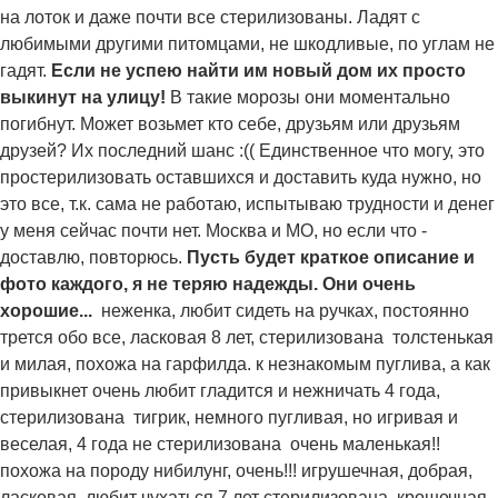
на лоток и даже почти все стерилизованы. Ладят с
любимыми другими питомцами, не шкодливые, по углам не
гадят.
Если не успею найти им новый дом их просто
выкинут на улицу!
В такие морозы они моментально
погибнут. Может возьмет кто себе, друзьям или друзьям
друзей? Их последний шанс :(( Единственное что могу, это
простерилизовать оставшихся и доставить куда нужно, но
это все, т.к. сама не работаю, испытываю трудности и денег
у меня сейчас почти нет. Москва и МО, но если что -
доставлю, повторюсь.
Пусть будет краткое описание и
фото каждого, я не теряю надежды. Они очень
хорошие...
неженка, любит сидеть на ручках, постоянно
трется обо все, ласковая 8 лет, стерилизована
толстенькая
и милая, похожа на гарфилда. к незнакомым пуглива, а как
привыкнет очень любит гладится и нежничать 4 года,
стерилизована
тигрик, немного пугливая, но игривая и
веселая, 4 года не стерилизована
очень маленькая!!
похожа на породу нибилунг, очень!!! игрушечная, добрая,
ласковая, любит чухаться 7 лет стерилизована
крошечная