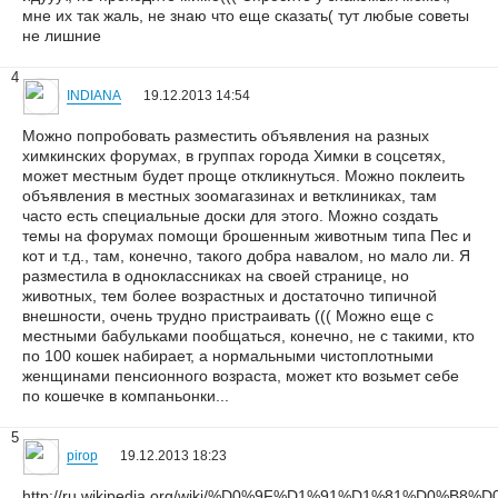
мне их так жаль, не знаю что еще сказать( тут любые советы
не лишние
4
INDIANA
19.12.2013 14:54
Можно попробовать разместить объявления на разных
химкинских форумах, в группах города Химки в соцсетях,
может местным будет проще откликнуться. Можно поклеить
объявления в местных зоомагазинах и ветклиниках, там
часто есть специальные доски для этого. Можно создать
темы на форумах помощи брошенным животным типа Пес и
кот и т.д., там, конечно, такого добра навалом, но мало ли. Я
разместила в одноклассниках на своей странице, но
животных, тем более возрастных и достаточно типичной
внешности, очень трудно пристраивать ((( Можно еще с
местными бабульками пообщаться, конечно, не с такими, кто
по 100 кошек набирает, а нормальными чистоплотными
женщинами пенсионного возраста, может кто возьмет себе
по кошечке в компаньонки...
5
pirop
19.12.2013 18:23
http://ru.wikipedia.org/wiki/%D0%9F%D1%91%D1%81%D0%B