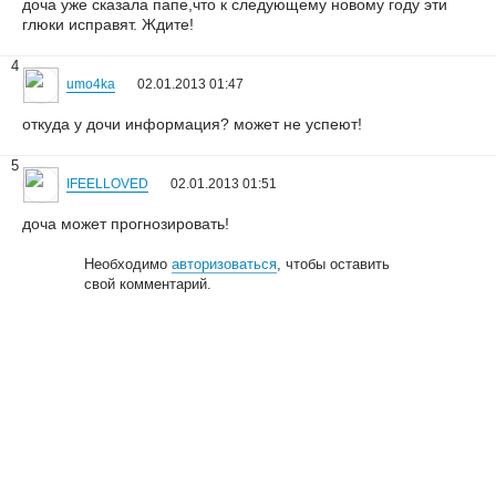
доча уже сказала папе,что к следующему новому году эти
глюки исправят. Ждите!
4
umo4ka
02.01.2013 01:47
откуда у дочи информация? может не успеют!
5
IFEELLOVED
02.01.2013 01:51
доча может прогнозировать!
Необходимо
авторизоваться
, чтобы оставить
свой комментарий.
© 2006—2026
Creogen! Media Laboratory
. Также выражаем