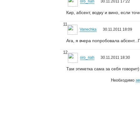
oro_nah
30.11.2011 17:22
Кир, абсент, водку и вино, если точ
11
Vanechka
30.11.2011 18:09
Ага, я вчера попробовала абсент..
12
oro_nah
30.11.2011 18:30
Там этикетка сама за себя говорит)
Необходимо
ав
© 2006—2026
Creogen! Media Laboratory
. Также выражаем благодарность