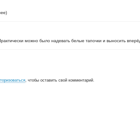
нее)
.Практически можно было надевать белые тапочки и выносить вперё
торизоваться
, чтобы оставить свой комментарий.
всем
, кто принимал участие в поддержке и развитии проекта.