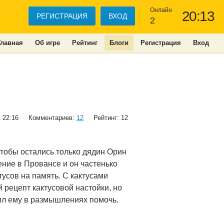
Онлайн
20:13
РЕГИСТРАЦИЯ
ВХОД
2
Главная
Об игре
Рейтинг
Блоги
Регистрация
Вход
1 22:16
Комментариев:
12
Рейтинг: 12
чтобы остались только дядин Орин
ение в Провансе и он частенько
усов на память. С кактусами
й рецепт кактусовой настойки, но
ил ему в размышлениях помочь.