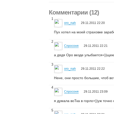
Комментарии (12)
1
oro_nah
29.11.2011 22:20
Пух хотел на моей страховке зараб
2
Спросоня
29.11.2011 22:21
а дядя Оро везде улыбается=))щек
3
oro_nah
29.11.2011 22:22
Нене, они просто большие, чтоб в
4
Спросоня
29.11.2011 23:09
я думала воТка в горло+))уж точно 
5