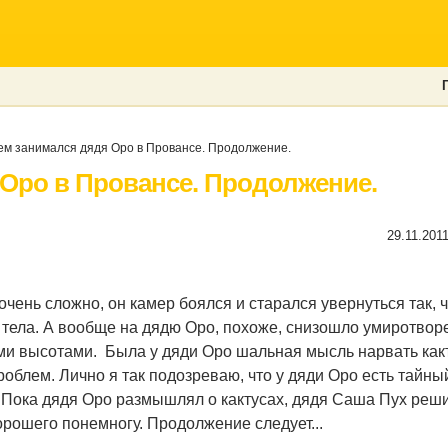
м занимался дядя Оро в Провансе. Продолжение.
Оро в Провансе. Продолжение.
29.11.201
чень сложно, он камер боялся и старался увернуться так, 
и тела. А вообще на дядю Оро, похоже, снизошло умиротвор
ми высотами.
Была у дяди Оро шальная мысль нарвать какт
роблем. Лично я так подозреваю, что у дяди Оро есть тайны
Пока дядя Оро размышлял о кактусах, дядя Саша Пух реш
орошего понемногу. Продолжение следует...