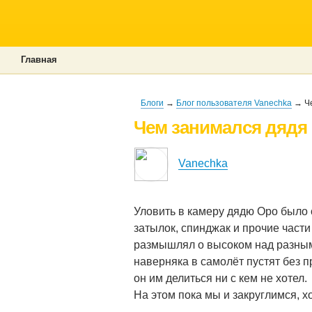
Главная
Блоги
→
Блог пользователя Vanechka
→ Че
Чем занимался дядя 
Vanechka
Уловить в камеру дядю Оро было о
затылок, спинджак и прочие част
размышлял о высоком над разны
наверняка в самолёт пустят без п
он им делиться ни с кем не хотел.
На этом пока мы и закруглимся, х