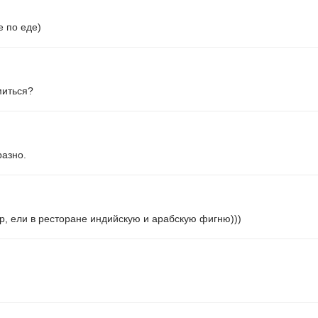
е по еде)
миться?
разно.
ир, ели в ресторане индийскую и арабскую фигню)))