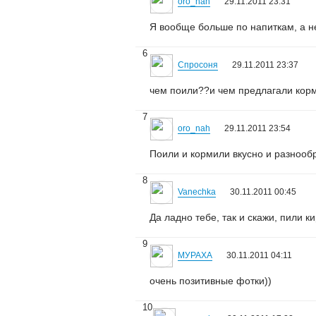
oro_nah
29.11.2011 23:31
Я вообще больше по напиткам, а н
6
Спросоня
29.11.2011 23:37
чем поили??и чем предлагали кор
7
oro_nah
29.11.2011 23:54
Поили и кормили вкусно и разнооб
8
Vanechka
30.11.2011 00:45
Да ладно тебе, так и скажи, пили к
9
МУРАХА
30.11.2011 04:11
очень позитивные фотки))
10